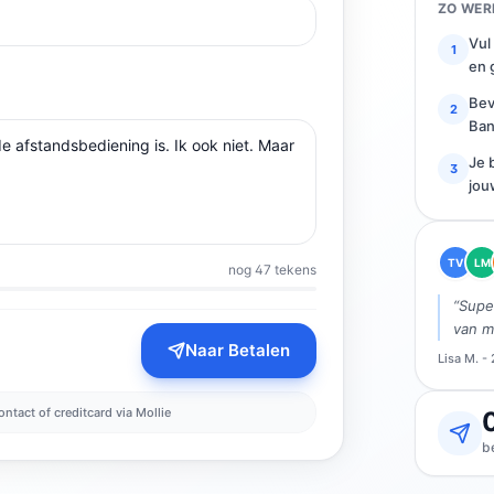
ZO WER
Vul
1
en 
Bev
2
Ban
Je 
3
jou
TV
LM
nog 47 tekens
“Super
van m
Naar Betalen
Lisa M. -
ontact of creditcard via Mollie
b