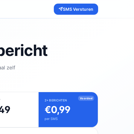
SMS Versturen
ericht
al zelf
Voordeel
T
2+ BERICHTEN
49
€0,99
per SMS