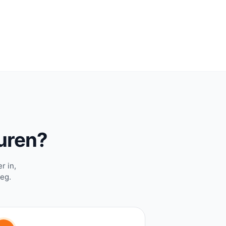
uren?
r in,
weg.