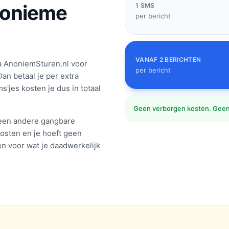
nonieme
1 SMS
per bericht
VANAF 2 BERICHTEN
a AnoniemSturen.nl voor
per bericht
an betaal je per extra
'jes kosten je dus in totaal
Geen verborgen kosten. Geen
f een andere gangbare
osten en je hoeft geen
en voor wat je daadwerkelijk