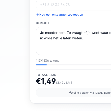
Nog een ontvanger toevoegen
BERICHT
113
/
1530
tekens
TOTAALPRIJS
€
1,49
€1,49 / SMS
Veilig betalen via iDEAL, Banc