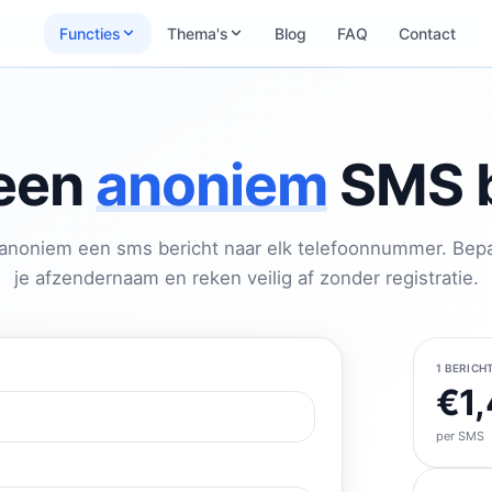
Functies
Thema's
Blog
FAQ
Contact
een
anoniem
SMS b
anoniem een sms bericht naar elk telefoonnummer. Bepa
je afzendernaam en reken veilig af zonder registratie.
1 BERICH
€1,
per SMS