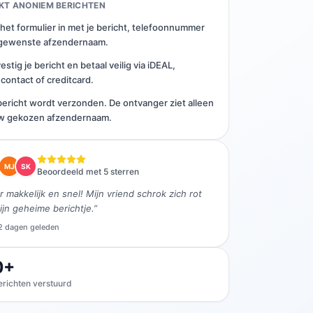
KT ANONIEM BERICHTEN
 het formulier in met je bericht, telefoonnummer
gewenste afzendernaam.
estig je bericht en betaal veilig via iDEAL,
contact of creditcard.
bericht wordt verzonden. De ontvanger ziet alleen
w gekozen afzendernaam.
MJ
SK
Beoordeeld met 5 sterren
 makkelijk en snel! Mijn vriend schrok zich rot
ijn geheime berichtje.”
 2 dagen geleden
0+
erichten verstuurd