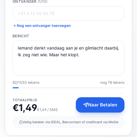
ONTVANGER
(
1
/10)
Nog een ontvanger toevoegen
BERICHT
82
/
1530
tekens
nog 78 tekens
TOTAALPRIJS
Naar Betalen
€
1,49
€1,49 / SMS
Veilig betalen via iDEAL, Bancontact of creditcard via Mollie