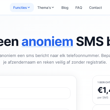
Functies
Thema's
Blog
FAQ
Contact
een
anoniem
SMS b
anoniem een sms bericht naar elk telefoonnummer. Bepa
je afzendernaam en reken veilig af zonder registratie.
1 BERICH
€1,
per SMS