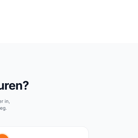
uren?
r in,
weg.