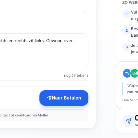
ZO WER
Vul
1
en 
Bev
2
Ban
Je 
3
jou
TV
LM
nog 69 tekens
“Super
van m
Naar Betalen
Lisa M. -
ontact of creditcard via Mollie
b