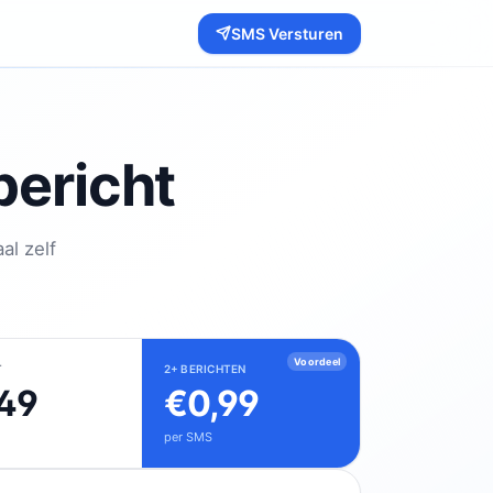
SMS Versturen
ericht
al zelf
Voordeel
T
2+ BERICHTEN
49
€0,99
per SMS