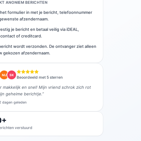
KT ANONIEM BERICHTEN
 het formulier in met je bericht, telefoonnummer
gewenste afzendernaam.
estig je bericht en betaal veilig via iDEAL,
contact of creditcard.
bericht wordt verzonden. De ontvanger ziet alleen
w gekozen afzendernaam.
MJ
SK
Beoordeeld met 5 sterren
 makkelijk en snel! Mijn vriend schrok zich rot
ijn geheime berichtje.”
 2 dagen geleden
0+
erichten verstuurd