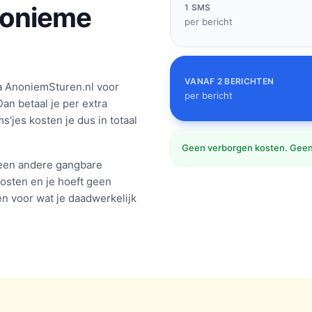
nonieme
1 SMS
per bericht
VANAF 2 BERICHTEN
a AnoniemSturen.nl voor
per bericht
an betaal je per extra
'jes kosten je dus in totaal
Geen verborgen kosten. Geen
f een andere gangbare
osten en je hoeft geen
en voor wat je daadwerkelijk