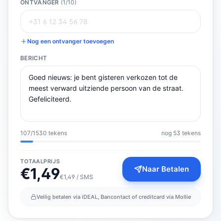
ONTVANGER
(
1
/10)
Nog een ontvanger toevoegen
BERICHT
107
/
1530
tekens
nog 53 tekens
TOTAALPRIJS
Naar Betalen
€
1,49
€1,49 / SMS
Veilig betalen via iDEAL, Bancontact of creditcard via Mollie