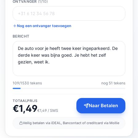
ONTVANGER
(
1
/10)
Nog een ontvanger toevoegen
BERICHT
109
/
1530
tekens
nog 51 tekens
TOTAALPRIJS
Naar Betalen
€
1,49
€1,49 / SMS
Veilig betalen via iDEAL, Bancontact of creditcard via Mollie